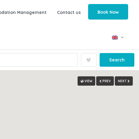
Book Now
odation Management
Contact us
Search
VIEW
PREV
NEXT