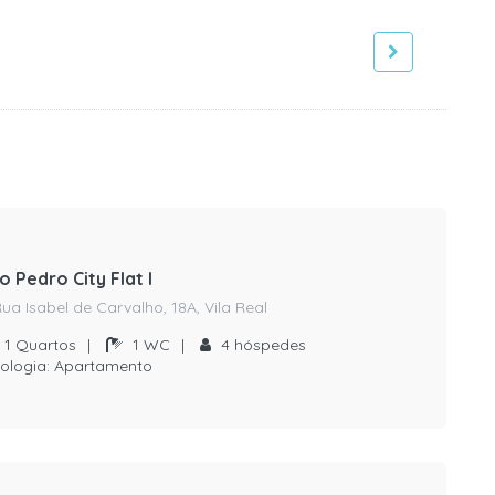
o Pedro City Flat I
ua Isabel de Carvalho, 18A, Vila Real
1
Quartos
|
1
WC
|
4
hóspedes
ologia:
Apartamento