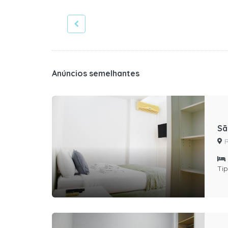
Anúncios semelhantes
Sã
R
Tip