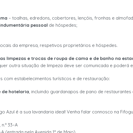
ama
–
toalhas,
edredons,
cobertores, lençóis, fronhas e almofa
indumentária pessoal
de
hóspedes
;
locais
da empresa
,
respetivos
proprietários e hóspedes
.
sas limpezas e trocas de
roupa de cama e de banho
na esta
quer outra
situação de limpeza deve ser comunicada e poderá
e
ias com estabelecimentos
turísticos e de restauração
:
 de hotelaria
, incluindo
guardanapos
de pano
de restaurantes
go Azul é a sua lavandaria
ideal!
Venha falar connosco na
Fifog
 n.º
33
–
A
–
A (entrada pela Avenida
1º de Maio)