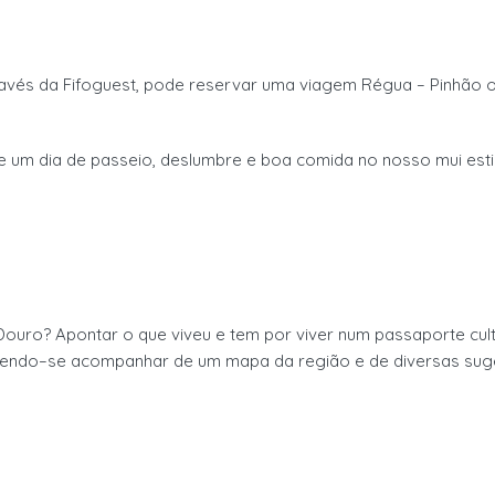
ravés da
Fifoguest
, pode
reservar
uma viagem Régua
–
Pinhão 
e um dia
de passeio
,
deslumbre e
boa comida
no nosso mui est
Douro? Apontar o que
viveu e tem por viver num
passaporte cult
ze
ndo
–
se acompanhar
de
um mapa
da região
e de diversas sug