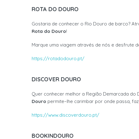
ROTA D
O D
OURO
Gostaria de conhecer o Rio Douro de barco? A
t
Rota
do Douro
!
Marque uma viagem através
de nós e desfrute d
https://rotadodouro.pt/
DISCOVER DOURO
Quer
conhecer melhor a Região Demarcada do 
Douro
permite
–
lhe carimbar por onde passa, fa
https://www.discoverdouro.pt/
BOOKINDOURO