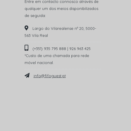
Entre em contacto connosco através de
qualquer um dos meios disponibilizados
de seguida:
Largo do Vilarealense nº 20, 5000-
563 Vila Real
(+351) 935 795 888 | 926 963 425
*Custo de uma chamada para rede
móvel nacional.
info@fifoguest.pt