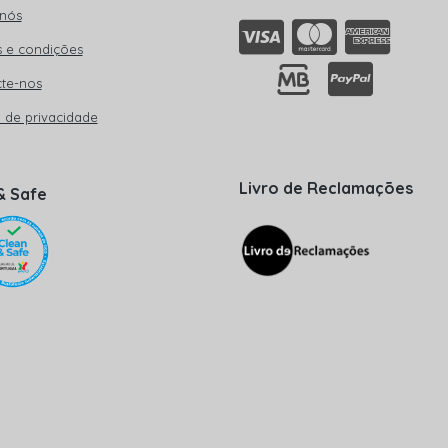
nós
 e condições
te-nos
a de privacidade
Livro de Reclamações
& Safe