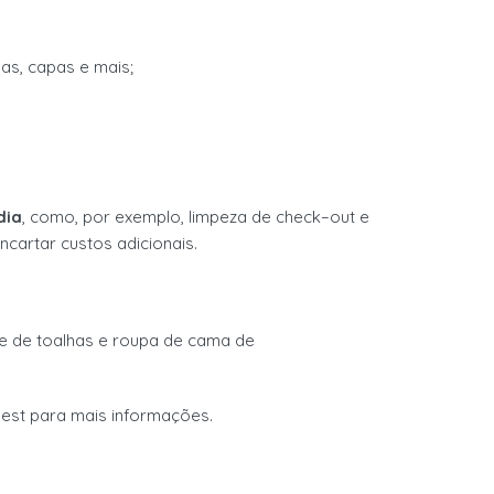
das, capas e
mais;
dia
, como, por exemplo, limpeza de
check
–
out e
ncartar custos
adicionais.
e
de toalhas
e roupa de
cama
de
uest
para
mais informações
.