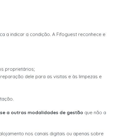
a a indicar a condição.
A Fifoguest
reconhece e
os proprietários
;
preparação dele para as
visitas e
às
limpezas e
itação
.
se a outras modalidades de gestão
que não a
alojamento nos canais digitais
ou
apenas sobre