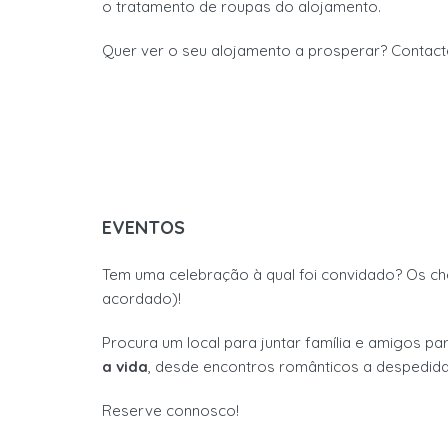
o tratamento de roupas do alojamento.
Qu
er ver o seu alojamento a prosperar? Contact
EVENTOS
Tem uma celebração
à qual foi convidado?
Os
ch
acordado)
!
Pr
ocura um local
para
juntar família e amigos pa
a vida
, desde encontros românticos a despedid
Reserve connosco!