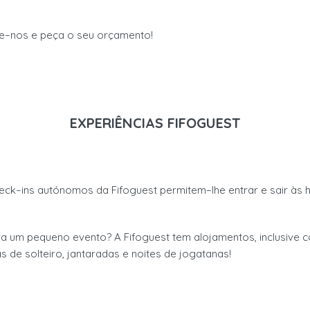
e
–
nos
e peça o seu
orçamento
!
EXPERIÊNCIAS FIFOGUEST
eck
–
ins autónomos
da
Fifoguest permitem
–
lhe entrar e sair à
ra
um pequeno evento? A
Fifoguest tem alojamentos
, inclusive 
as de
solteiro
, jantaradas e
noites de jogatanas
!