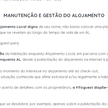
MANUTENÇÃO E GESTÃO DO ALOJAMENTO
ojamento Local digno
de
seu nome, não basta colocar uma plac
 que se
revelam ao longo do tempo de vida de um AL.
guest para:
ção
d
a habitação enquanto
Alojamento Local
, em parceria com 
enquanto AL
,
desde
a
publicitação do alojamento
na Internet
à 
 o momento do interesse
no alojamento até ao
check
–
out
;
 situação
conhecida
que
afete estrutural e/ou legalmente
a hab
e acerto de detalhes com
os proprietários,
a Fif
oguest dispõe
–
que se
desdobre
, por
exemplo,
apenas
sobre a publicitação do 