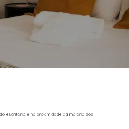
do escritório e
na
proximidade da maioria dos