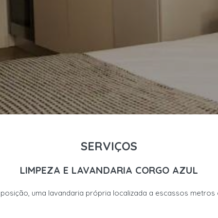
SERVIÇOS
LIMPEZA E LAVANDARIA CORGO AZUL
spo
sição, uma
lavandaria própria localizada a escassos metros 