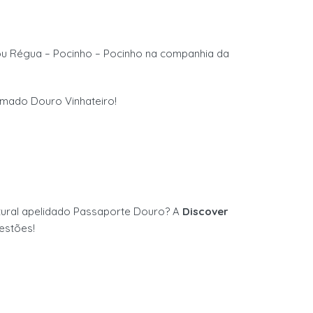
ou Régua
–
Pocinho
–
Pocinho na
companhia da
imado Douro Vinhateiro!
ural
apelidado Passaporte
Douro
? A
Discover
estões!