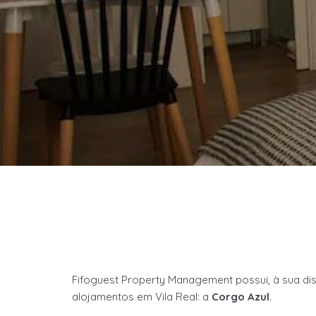
Fifoguest Proper
t
y Management possui, à sua di
alojamentos em Vila Real: a
Corgo Azul
.