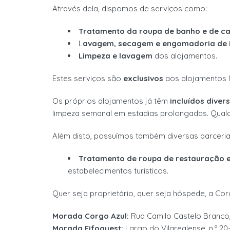
Através dela, d
ispomos de serviços
como
:
Tratamento
d
a
roupa
de banho e
de c
L
avagem
, secagem
e engomadoria de 
Limpeza e lavagem
dos alojamentos
.
Estes serviços
são
exclusivos
ao
s alojamentos 
Os próprios alojamentos já têm
incluídos diver
limpeza semanal
em estadias prolongadas. Qual
Além dis
t
o,
possuímos
também
diversas parcer
Tratamento de roupa de restauração e
estabelecimentos turísticos
.
Quer seja proprietário, quer seja hóspede, a Cor
Morada Corgo Azul:
Rua Camilo Castelo Branco,
Morada Fifoguest:
Largo do Vilarealense, n.º 20