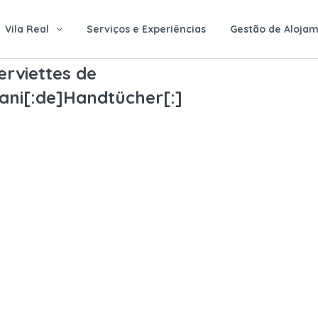
Vila Real
Serviços e Experiências
Gestão de Alojam
erviettes de
mani[:de]Handtücher[:]