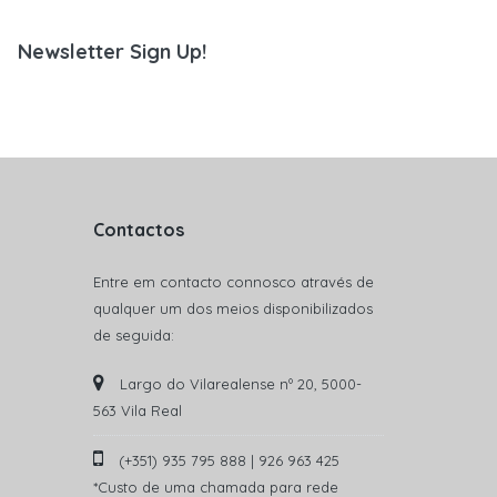
Newsletter Sign Up!
Contactos
Entre em contacto connosco através de
qualquer um dos meios disponibilizados
de seguida:
Largo do Vilarealense nº 20, 5000-
563 Vila Real
(+351) 935 795 888 | 926 963 425
*Custo de uma chamada para rede